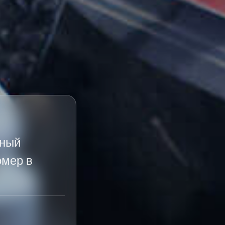
нный
омер в